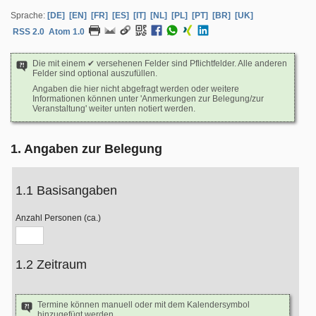
Sprache:
[DE]
[EN]
[FR]
[ES]
[IT]
[NL]
[PL]
[PT]
[BR]
[UK]
RSS 2.0
Atom 1.0
Die mit einem ✔ versehenen Felder sind Pflichtfelder. Alle anderen
Felder sind optional auszufüllen.
Angaben die hier nicht abgefragt werden oder weitere
Informationen können unter 'Anmerkungen zur Belegung/zur
Veranstaltung' weiter unten notiert werden.
1. Angaben zur Belegung
1.1 Basisangaben
Anzahl Personen (ca.)
1.2 Zeitraum
Termine können manuell oder mit dem Kalendersymbol
hinzugefügt werden.