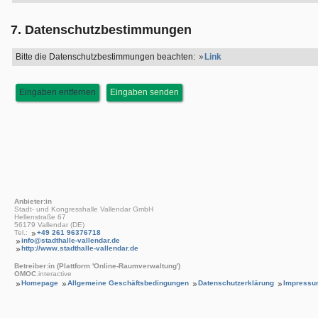
7. Datenschutzbestimmungen
Bitte die Datenschutzbestimmungen beachten:
Link
Anbieter:in
Stadt- und Kongresshalle Vallendar GmbH
Hellenstraße 67
56179 Vallendar (DE)
Tel.:
+49 261 96376718
info@stadthalle-vallendar.de
http://www.stadthalle-vallendar.de
Betreiber:in (Plattform 'Online-Raumverwaltung')
OMOC
.interactive
Homepage
Allgemeine Geschäftsbedingungen
Datenschutzerklärung
Impressu