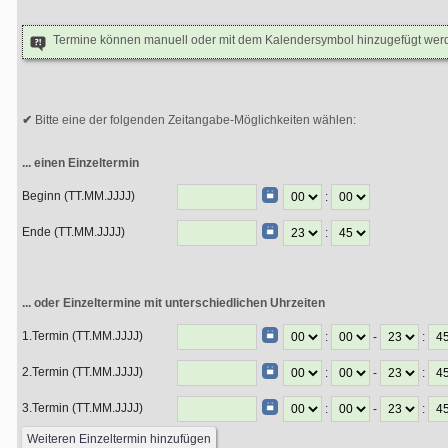
Termine können manuell oder mit dem Kalendersymbol hinzugefügt wer
Bitte eine der folgenden Zeitangabe-Möglichkeiten wählen:
... einen Einzeltermin
Beginn (TT.MM.JJJJ)
:
Ende (TT.MM.JJJJ)
:
... oder Einzeltermine mit unterschiedlichen Uhrzeiten
1.Termin (TT.MM.JJJJ)
:
-
:
2.Termin (TT.MM.JJJJ)
:
-
:
3.Termin (TT.MM.JJJJ)
:
-
: