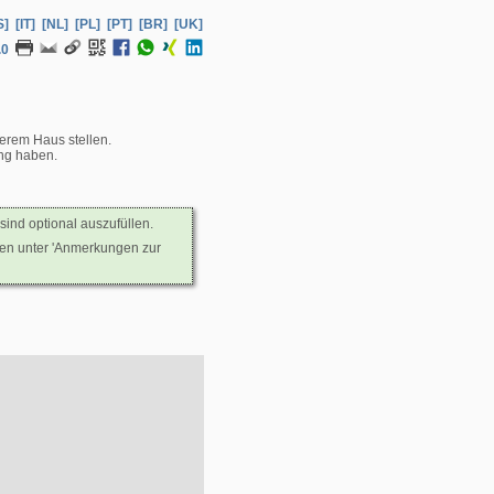
S]
[IT]
[NL]
[PL]
[PT]
[BR]
[UK]
.0
serem Haus stellen.
nung haben.
sind optional auszufüllen.
nen unter 'Anmerkungen zur