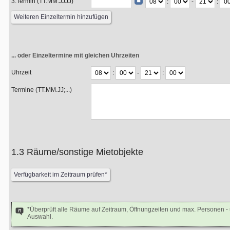
3.Termin (TT.MM.JJJJ)
:
-
:
... oder Einzeltermine mit gleichen Uhrzeiten
Uhrzeit
:
-
:
Termine (TT.MM.JJ;...)
1.3 Räume/sonstige Mietobjekte
*Überprüft alle Räume auf Zeitraum, Öffnungzeiten und max. Personen 
Auswahl.