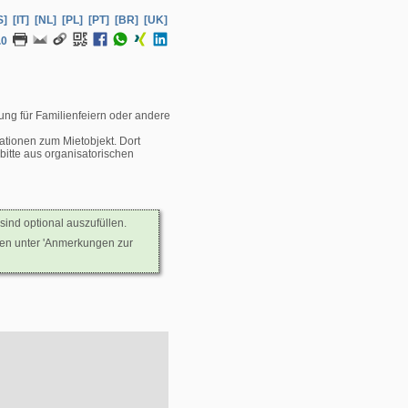
S]
[IT]
[NL]
[PL]
[PT]
[BR]
[UK]
.0
ung für Familienfeiern oder andere
ationen zum Mietobjekt. Dort
itte aus organisatorischen
sind optional auszufüllen.
nen unter 'Anmerkungen zur