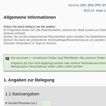
Sprache:
[DE]
[EN]
[FR]
[E
RSS 2.0
Atom 1
Allgemeine Informationen
Feiern Sie doch einfach, wo Sie wollen!
Im Folgenden finden Sie alle Räumlichkeiten, welche die Stadt Zossen zur Nutz
Anlässe anbietet.
Klicken Sie auf die entsprechende Räumlichkeit, dann erhalten Sie Detailinform
können Sie dann die verbindliche Terminanfrage/Reservierung an uns senden (b
Gründen mindestens 14 Tage im Voraus).
Die mit einem ✔ versehenen Felder sind Pflichtfelder. Alle anderen Felder 
Angaben die hier nicht abgefragt werden oder weitere Informationen kön
Belegung/zur Veranstaltung' weiter unten notiert werden.
1. Angaben zur Belegung
1.1 Basisangaben
Anzahl Personen (ca.)