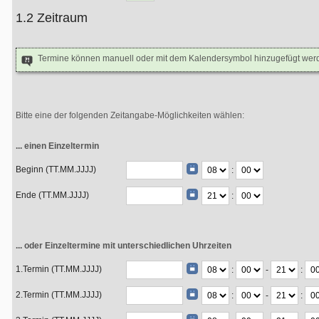
1.2 Zeitraum
Termine können manuell oder mit dem Kalendersymbol hinzugefügt wer
Bitte eine der folgenden Zeitangabe-Möglichkeiten wählen:
... einen Einzeltermin
Beginn (TT.MM.JJJJ)
:
Ende (TT.MM.JJJJ)
:
... oder Einzeltermine mit unterschiedlichen Uhrzeiten
1.Termin (TT.MM.JJJJ)
:
-
:
2.Termin (TT.MM.JJJJ)
:
-
: