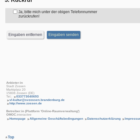
5. Rückruf
Ja, bitte mich unter der obigen Telefonnummer
zurückrufen!
Anbieter:in
Stadt Zossen
Marktplatz 20
15806 Zossen (DE)
Tel.:
033773040693
vl-kultur@svzossen.brandenburg.de
http://www.zossen.de
Betreiber:in (Plattform 'Online-Raumverwaltung')
OMOC
.interactive
Homepage
Allgemeine Geschäftsbedingungen
Datenschutzerklärung
Impressu
Top