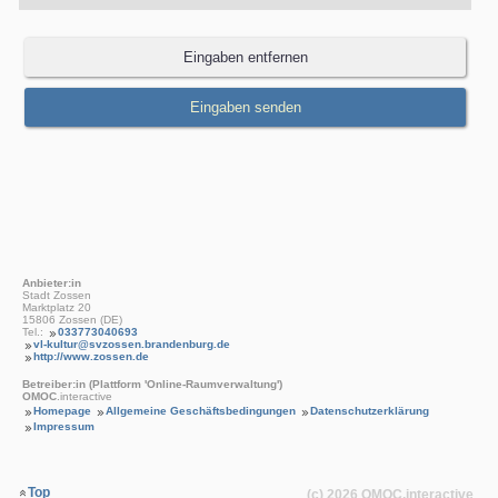
Anbieter:in
Stadt Zossen
Marktplatz 20
15806 Zossen (DE)
Tel.:
033773040693
vl-kultur@svzossen.brandenburg.de
http://www.zossen.de
Betreiber:in (Plattform 'Online-Raumverwaltung')
OMOC
.interactive
Homepage
Allgemeine Geschäftsbedingungen
Datenschutzerklärung
Impressum
Top
(c) 2026
OMOC
.interactive