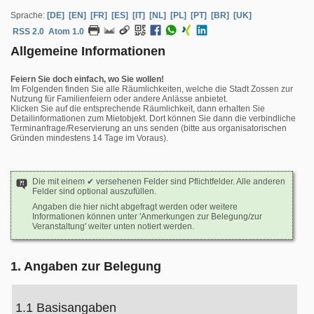
Sprache:
[DE]
[EN]
[FR]
[ES]
[IT]
[NL]
[PL]
[PT]
[BR]
[UK]
RSS 2.0
Atom 1.0
Allgemeine Informationen
Feiern Sie doch einfach, wo Sie wollen!
Im Folgenden finden Sie alle Räumlichkeiten, welche die Stadt Zossen zur
Nutzung für Familienfeiern oder andere Anlässe anbietet.
Klicken Sie auf die entsprechende Räumlichkeit, dann erhalten Sie
Detailinformationen zum Mietobjekt. Dort können Sie dann die verbindliche
Terminanfrage/Reservierung an uns senden (bitte aus organisatorischen
Gründen mindestens 14 Tage im Voraus).
Die mit einem ✔ versehenen Felder sind Pflichtfelder. Alle anderen
Felder sind optional auszufüllen.
Angaben die hier nicht abgefragt werden oder weitere
Informationen können unter 'Anmerkungen zur Belegung/zur
Veranstaltung' weiter unten notiert werden.
1. Angaben zur Belegung
1.1 Basisangaben