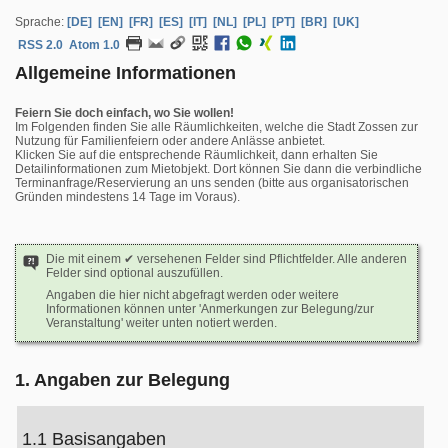
Sprache:
[DE]
[EN]
[FR]
[ES]
[IT]
[NL]
[PL]
[PT]
[BR]
[UK]
RSS 2.0
Atom 1.0
Allgemeine Informationen
Feiern Sie doch einfach, wo Sie wollen!
Im Folgenden finden Sie alle Räumlichkeiten, welche die Stadt Zossen zur
Nutzung für Familienfeiern oder andere Anlässe anbietet.
Klicken Sie auf die entsprechende Räumlichkeit, dann erhalten Sie
Detailinformationen zum Mietobjekt. Dort können Sie dann die verbindliche
Terminanfrage/Reservierung an uns senden (bitte aus organisatorischen
Gründen mindestens 14 Tage im Voraus).
Die mit einem ✔ versehenen Felder sind Pflichtfelder. Alle anderen
Felder sind optional auszufüllen.
Angaben die hier nicht abgefragt werden oder weitere
Informationen können unter 'Anmerkungen zur Belegung/zur
Veranstaltung' weiter unten notiert werden.
1. Angaben zur Belegung
1.1 Basisangaben