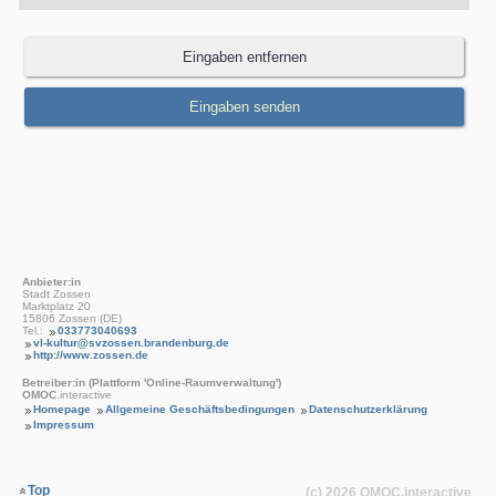
Anbieter:in
Stadt Zossen
Marktplatz 20
15806 Zossen (DE)
Tel.:
033773040693
vl-kultur@svzossen.brandenburg.de
http://www.zossen.de
Betreiber:in (Plattform 'Online-Raumverwaltung')
OMOC
.interactive
Homepage
Allgemeine Geschäftsbedingungen
Datenschutzerklärung
Impressum
Top
(c) 2026
OMOC
.interactive