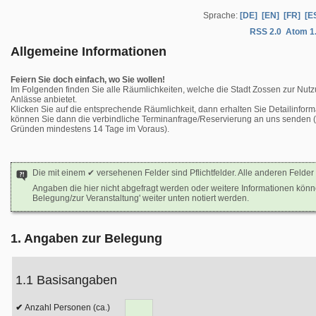
Sprache:
[DE]
[EN]
[FR]
[E
RSS 2.0
Atom 1
Allgemeine Informationen
Feiern Sie doch einfach, wo Sie wollen!
Im Folgenden finden Sie alle Räumlichkeiten, welche die Stadt Zossen zur Nutz
Anlässe anbietet.
Klicken Sie auf die entsprechende Räumlichkeit, dann erhalten Sie Detailinform
können Sie dann die verbindliche Terminanfrage/Reservierung an uns senden (b
Gründen mindestens 14 Tage im Voraus).
Die mit einem ✔ versehenen Felder sind Pflichtfelder. Alle anderen Felder 
Angaben die hier nicht abgefragt werden oder weitere Informationen kön
Belegung/zur Veranstaltung' weiter unten notiert werden.
1. Angaben zur Belegung
1.1 Basisangaben
Anzahl Personen (ca.)