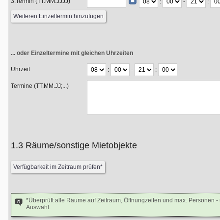
3.Termin (TT.MM.JJJJ)
:
-
:
... oder Einzeltermine mit gleichen Uhrzeiten
Uhrzeit
:
-
:
Termine (TT.MM.JJ;...)
1.3 Räume/sonstige Mietobjekte
*Überprüft alle Räume auf Zeitraum, Öffnungzeiten und max. Personen 
Auswahl.