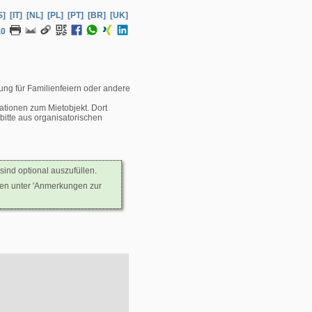
S]
[IT]
[NL]
[PL]
[PT]
[BR]
[UK]
.0
ung für Familienfeiern oder andere
ationen zum Mietobjekt. Dort
itte aus organisatorischen
sind optional auszufüllen.
nen unter 'Anmerkungen zur