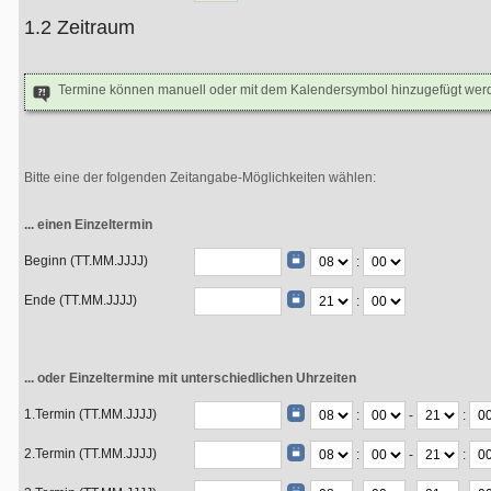
1.2 Zeitraum
Termine können manuell oder mit dem Kalendersymbol hinzugefügt wer
Bitte eine der folgenden Zeitangabe-Möglichkeiten wählen:
... einen Einzeltermin
Beginn (TT.MM.JJJJ)
:
Ende (TT.MM.JJJJ)
:
... oder Einzeltermine mit unterschiedlichen Uhrzeiten
1.Termin (TT.MM.JJJJ)
:
-
:
2.Termin (TT.MM.JJJJ)
:
-
: