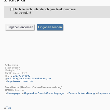
5. Rückruf
Ja, bitte mich unter der obigen Telefonnummer
zurückrufen!
Anbieter:in
Stadt Zossen
Marktplatz 20
15806 Zossen (DE)
Tel.:
033773040693
vl-kultur@svzossen.brandenburg.de
http://www.zossen.de
Betreiber:in (Plattform 'Online-Raumverwaltung')
OMOC
.interactive
Homepage
Allgemeine Geschäftsbedingungen
Datenschutzerklärung
Impressu
Top