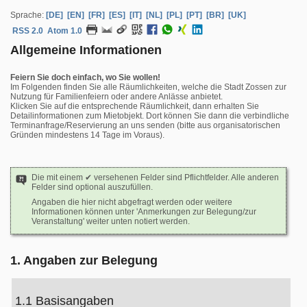
Sprache:
[DE]
[EN]
[FR]
[ES]
[IT]
[NL]
[PL]
[PT]
[BR]
[UK]
RSS 2.0
Atom 1.0
Allgemeine Informationen
Feiern Sie doch einfach, wo Sie wollen!
Im Folgenden finden Sie alle Räumlichkeiten, welche die Stadt Zossen zur
Nutzung für Familienfeiern oder andere Anlässe anbietet.
Klicken Sie auf die entsprechende Räumlichkeit, dann erhalten Sie
Detailinformationen zum Mietobjekt. Dort können Sie dann die verbindliche
Terminanfrage/Reservierung an uns senden (bitte aus organisatorischen
Gründen mindestens 14 Tage im Voraus).
Die mit einem ✔ versehenen Felder sind Pflichtfelder. Alle anderen
Felder sind optional auszufüllen.
Angaben die hier nicht abgefragt werden oder weitere
Informationen können unter 'Anmerkungen zur Belegung/zur
Veranstaltung' weiter unten notiert werden.
1. Angaben zur Belegung
1.1 Basisangaben