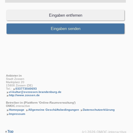
Anbieter:in
Stadt Zossen
Marktplatz 20
15806 Zossen (DE)
Tel.:
033773040693
vl-kultur@svzossen.brandenburg.de
http://www.zossen.de
Betreiber:in (Plattform 'Online-Raumverwaltung')
OMOC
.interactive
Homepage
Allgemeine Geschäftsbedingungen
Datenschutzerklärung
Impressum
Top
(c) 2026
OMOC
.interactive