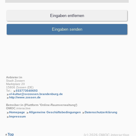
Anbieter:in
Stadt Zossen
Marktplatz 20
15806 Zossen (DE)
Tel.:
033773040693
vl-kultur@svzossen.brandenburg.de
http://www.zossen.de
Betreiber:in (Plattform 'Online-Raumverwaltung')
OMOC
.interactive
Homepage
Allgemeine Geschäftsbedingungen
Datenschutzerklärung
Impressum
Top
(c) 2026
OMOC
.interactive