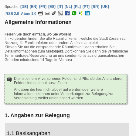
Sprache:
[DE]
[EN]
[FR]
[ES]
[IT]
[NL]
[PL]
[PT]
[BR]
[UK]
RSS 2.0
Atom 1.0
Allgemeine Informationen
Feiern Sie doch einfach, wo Sie wollen!
Im Folgenden finden Sie alle Räumlichkeiten, welche die Stadt Zossen zur
Nutzung für Familienfeiern oder andere Anlässe anbietet.
Klicken Sie auf die entsprechende Räumlichkeit, dann erhalten Sie
Detailinformationen zum Mietobjekt. Dort können Sie dann die verbindliche
Terminanfrage/Reservierung an uns senden (bitte aus organisatorischen
Gründen mindestens 14 Tage im Voraus).
Die mit einem ✔ versehenen Felder sind Pflichtfelder. Alle anderen
Felder sind optional auszufüllen.
Angaben die hier nicht abgefragt werden oder weitere
Informationen können unter 'Anmerkungen zur Belegung/zur
Veranstaltung' weiter unten notiert werden.
1. Angaben zur Belegung
1.1 Basisangaben