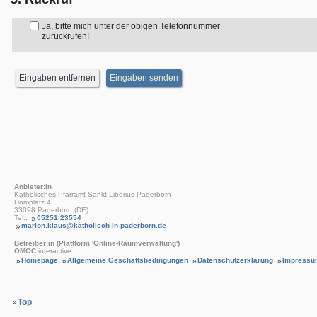
Ja, bitte mich unter der obigen Telefonnummer
zurückrufen!
Anbieter:in
Katholisches Pfarramt Sankt Liborius Paderborn
Domplatz 4
33098 Paderborn (DE)
Tel.:
05251 23554
marion.klaus@katholisch-in-paderborn.de
Betreiber:in (Plattform 'Online-Raumverwaltung')
OMOC
.interactive
Homepage
Allgemeine Geschäftsbedingungen
Datenschutzerklärung
Impressu
Top