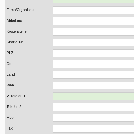
Firma/Organisation
Abteilung
Kostenstelle
Straße, Nr.
PLZ
Ort
Land
Web
Telefon 1
Telefon 2
Mobil
Fax