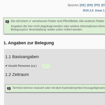
Sprache:
[DE]
[EN]
[FR]
[E
RSS 2.0
Atom 1
Die mit einem ✔ versehenen Felder sind Pflichtfelder. Alle anderen Felder 
Angaben die hier nicht abgefragt werden oder weitere Informationen kön
Belegung/zur Veranstaltung' weiter unten notiert werden.
1. Angaben zur Belegung
1.1 Basisangaben
Anzahl Personen (ca.)
1.2 Zeitraum
Termine können manuell oder mit dem Kalendersymbol hinzugefügt wer