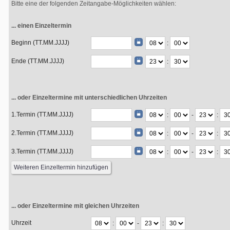
Bitte eine der folgenden Zeitangabe-Möglichkeiten wählen:
... einen Einzeltermin
Beginn (TT.MM.JJJJ)
:
Ende (TT.MM.JJJJ)
:
... oder Einzeltermine mit unterschiedlichen Uhrzeiten
1.Termin (TT.MM.JJJJ)
:
-
:
2.Termin (TT.MM.JJJJ)
:
-
:
3.Termin (TT.MM.JJJJ)
:
-
:
... oder Einzeltermine mit gleichen Uhrzeiten
Uhrzeit
:
-
: