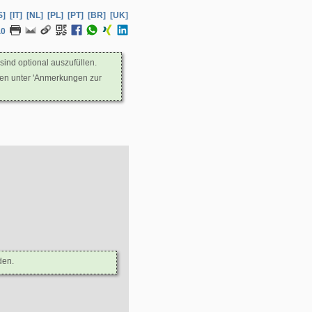
S]
[IT]
[NL]
[PL]
[PT]
[BR]
[UK]
.0
sind optional auszufüllen.
nen unter 'Anmerkungen zur
den.