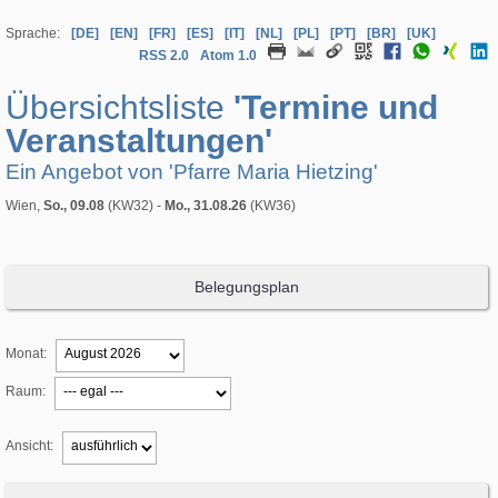
Sprache:
[DE]
[EN]
[FR]
[ES]
[IT]
[NL]
[PL]
[PT]
[BR]
[UK]
RSS 2.0
Atom 1.0
Übersichtsliste
'Termine und
Veranstaltungen'
Ein Angebot von 'Pfarre Maria Hietzing'
Wien,
So., 09.08
(KW32) -
Mo., 31.08.26
(KW36)
Belegungsplan
Monat:
Raum:
Ansicht: