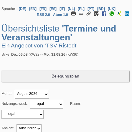
Sprache:
[DE]
[EN]
[FR]
[ES]
[IT]
[NL]
[PL]
[PT]
[BR]
[UK]
RSS 2.0
Atom 1.0
Übersichtsliste
'Termine und
Veranstaltungen'
Ein Angebot von 'TSV Ristedt'
Syke,
Do., 06.08
(KW32) -
Mo., 31.08.26
(KW36)
Belegungsplan
Monat:
Nutzungszweck:
Raum:
Ansicht: