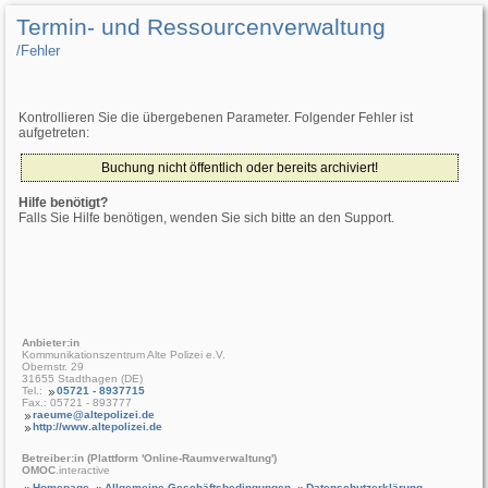
Termin- und Ressourcenverwaltung
/­Fehler
Kontrollieren Sie die übergebenen Parameter. Folgender Fehler ist
aufgetreten:
Buchung nicht öffentlich oder bereits archiviert!
Hilfe benötigt?
Falls Sie Hilfe benötigen, wenden Sie sich bitte an den Support.
Anbieter:in
Kommunikationszentrum Alte Polizei e.V.
Obernstr. 29
31655 Stadthagen (DE)
Tel.:
05721 - 8937715
Fax.: 05721 - 893777
raeume@altepolizei.de
http://www.altepolizei.de
Betreiber:in (Plattform 'Online-Raumverwaltung')
OMOC
.interactive
Homepage
Allgemeine Geschäftsbedingungen
Datenschutzerklärung