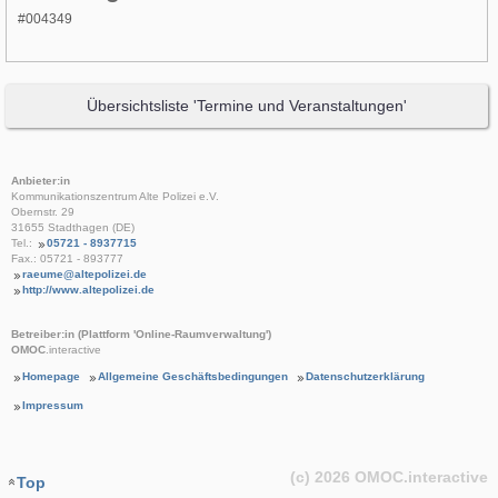
#004349
Übersichtsliste 'Termine und Veranstaltungen'
Anbieter:in
Kommunikationszentrum Alte Polizei e.V.
Obernstr. 29
31655 Stadthagen (DE)
Tel.:
05721 - 8937715
Fax.: 05721 - 893777
raeume@altepolizei.de
http://www.altepolizei.de
Betreiber:in (Plattform 'Online-Raumverwaltung')
OMOC
.interactive
Homepage
Allgemeine Geschäftsbedingungen
Datenschutzerklärung
Impressum
(c) 2026
OMOC
.interactive
Top