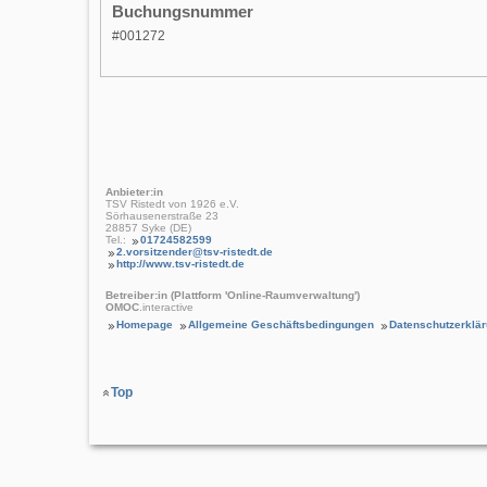
Buchungsnummer
#001272
Anbieter:in
TSV Ristedt von 1926 e.V.
Sörhausenerstraße 23
28857 Syke (DE)
Tel.:
01724582599
2.vorsitzender@tsv-ristedt.de
http://www.tsv-ristedt.de
Betreiber:in (Plattform 'Online-Raumverwaltung')
OMOC
.interactive
Homepage
Allgemeine Geschäftsbedingungen
Datenschutzerklä
Top