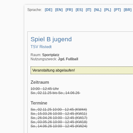
Sprache:
[DE]
[EN]
[FR]
[ES]
[IT]
[NL]
[PL]
[PT]
[BR]
Spiel B jugend
TSV Ristedt
Raum:
Sportplatz
Nutzungszweck:
Jgd. Fußball
Veranstaltung abgelaufen!
Zeitraum
10:00 - 12:45 Uhr
So., 02.11.25 bis So., 14.06.26
Termine
So., 02.11.25 10:00 - 12:45 (KW44)
So., 15.03.26 10:00 - 12:45 (KW11)
So., 26.04.26 10:00 - 12:45 (KW17)
So., 03.05.26 10:00 - 12:45 (KW18)
So., 14.06.26 10:00 - 12:45 (KW24)