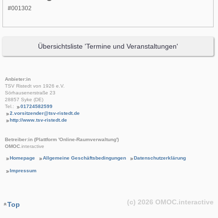
#001302
Übersichtsliste 'Termine und Veranstaltungen'
Anbieter:in
TSV Ristedt von 1926 e.V.
Sörhausenerstraße 23
28857 Syke (DE)
Tel.:
01724582599
2.vorsitzender@tsv-ristedt.de
http://www.tsv-ristedt.de
Betreiber:in (Plattform 'Online-Raumverwaltung')
OMOC
.interactive
Homepage
Allgemeine Geschäftsbedingungen
Datenschutzerklärung
Impressum
(c) 2026
OMOC
.interactive
Top