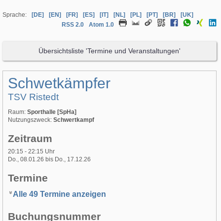
Sprache:
[DE]
[EN]
[FR]
[ES]
[IT]
[NL]
[PL]
[PT]
[BR]
[UK]
RSS 2.0
Atom 1.0
Übersichtsliste 'Termine und Veranstaltungen'
Schwetkämpfer
TSV Ristedt
Raum:
Sporthalle [SpHa]
Nutzungszweck:
Schwertkampf
Zeitraum
20:15 - 22:15 Uhr
Do., 08.01.26 bis Do., 17.12.26
Termine
Alle 49 Termine anzeigen
Buchungsnummer