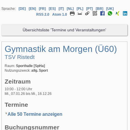
Sprache:
[DE]
[EN]
[FR]
[ES]
[IT]
[NL]
[PL]
[PT]
[BR]
[UK]
RSS 2.0
Atom 1.0
Übersichtsliste 'Termine und Veranstaltungen'
Gymnastik am Morgen (Ü60)
TSV Ristedt
Raum:
Sporthalle [SpHa]
Nutzungszweck:
allg. Sport
Zeitraum
10:00 - 12:00 Uhr
Mi., 07.01.26 bis Mi., 16.12.26
Termine
Alle 50 Termine anzeigen
Buchungsnummer