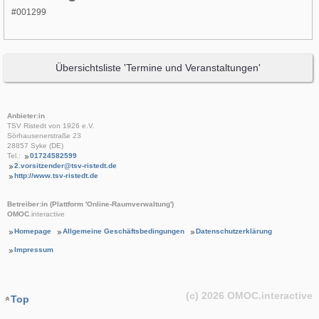
#001299
Übersichtsliste 'Termine und Veranstaltungen'
Anbieter:in
TSV Ristedt von 1926 e.V.
Sörhausenerstraße 23
28857 Syke (DE)
Tel.:
01724582599
2.vorsitzender@tsv-ristedt.de
http://www.tsv-ristedt.de
Betreiber:in (Plattform 'Online-Raumverwaltung')
OMOC
.interactive
Homepage
Allgemeine Geschäftsbedingungen
Datenschutzerklärung
Impressum
(c) 2026
OMOC
.interactive
Top