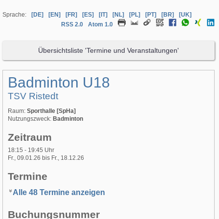
Sprache:
[DE]
[EN]
[FR]
[ES]
[IT]
[NL]
[PL]
[PT]
[BR]
[UK]
RSS 2.0
Atom 1.0
Übersichtsliste 'Termine und Veranstaltungen'
Badminton U18
TSV Ristedt
Raum:
Sporthalle [SpHa]
Nutzungszweck:
Badminton
Zeitraum
18:15 - 19:45 Uhr
Fr., 09.01.26 bis Fr., 18.12.26
Termine
Alle 48 Termine anzeigen
Buchungsnummer