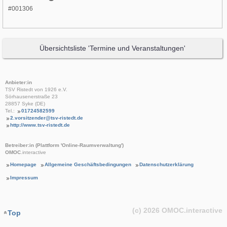
#001306
Übersichtsliste 'Termine und Veranstaltungen'
Anbieter:in
TSV Ristedt von 1926 e.V.
Sörhausenerstraße 23
28857 Syke (DE)
Tel.:
01724582599
2.vorsitzender@tsv-ristedt.de
http://www.tsv-ristedt.de
Betreiber:in (Plattform 'Online-Raumverwaltung')
OMOC
.interactive
Homepage
Allgemeine Geschäftsbedingungen
Datenschutzerklärung
Impressum
(c) 2026
OMOC
.interactive
Top