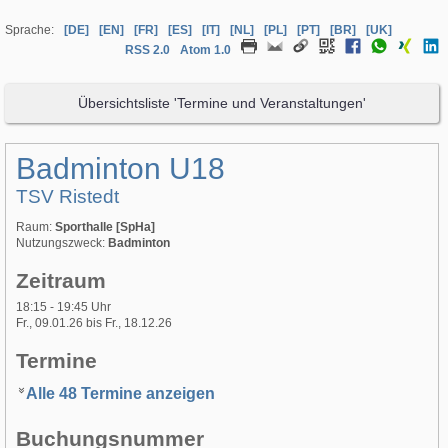
Sprache:
[DE]
[EN]
[FR]
[ES]
[IT]
[NL]
[PL]
[PT]
[BR]
[UK]
RSS 2.0
Atom 1.0
Übersichtsliste 'Termine und Veranstaltungen'
Badminton U18
TSV Ristedt
Raum:
Sporthalle [SpHa]
Nutzungszweck:
Badminton
Zeitraum
18:15 - 19:45 Uhr
Fr., 09.01.26 bis Fr., 18.12.26
Termine
Alle 48 Termine anzeigen
Buchungsnummer