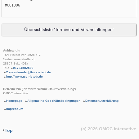
#001306
Übersichtsliste 'Termine und Veranstaltungen'
Anbieter:in
TSV Ristedt von 1926 e.V.
Sörhausenerstraße 23
28857 Syke (DE)
Tel.:
01724582599
2.vorsitzender@tsv-ristedt.de
http://www.tsv-ristedt.de
Betreiber:in (Plattform 'Online-Raumverwaltung')
OMOC
.interactive
Homepage
Allgemeine Geschäftsbedingungen
Datenschutzerklärung
Impressum
(c) 2026
OMOC
.interactive
Top