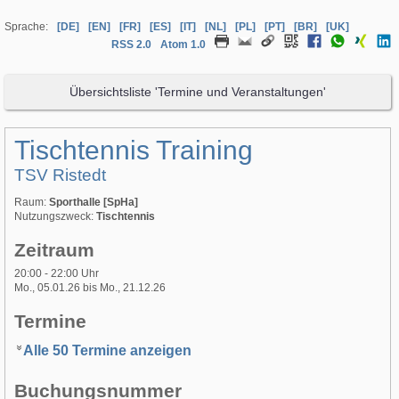
Sprache:
[DE]
[EN]
[FR]
[ES]
[IT]
[NL]
[PL]
[PT]
[BR]
[UK]
RSS 2.0
Atom 1.0
Übersichtsliste 'Termine und Veranstaltungen'
Tischtennis Training
TSV Ristedt
Raum:
Sporthalle [SpHa]
Nutzungszweck:
Tischtennis
Zeitraum
20:00 - 22:00 Uhr
Mo., 05.01.26 bis Mo., 21.12.26
Termine
Alle 50 Termine anzeigen
Buchungsnummer