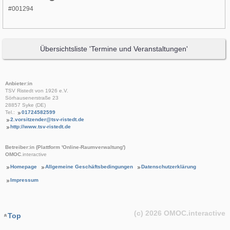
#001294
Übersichtsliste 'Termine und Veranstaltungen'
Anbieter:in
TSV Ristedt von 1926 e.V.
Sörhausenerstraße 23
28857 Syke (DE)
Tel.:
01724582599
2.vorsitzender@tsv-ristedt.de
http://www.tsv-ristedt.de
Betreiber:in (Plattform 'Online-Raumverwaltung')
OMOC
.interactive
Homepage
Allgemeine Geschäftsbedingungen
Datenschutzerklärung
Impressum
(c) 2026
OMOC
.interactive
Top