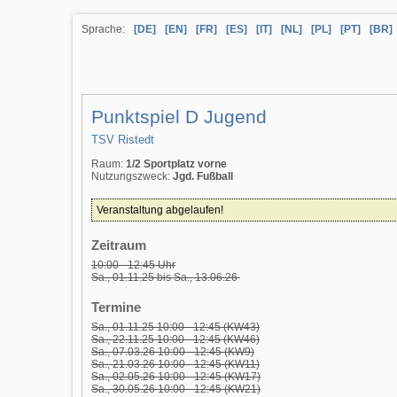
Sprache:
[DE]
[EN]
[FR]
[ES]
[IT]
[NL]
[PL]
[PT]
[BR]
Punktspiel D Jugend
TSV Ristedt
Raum:
1/2 Sportplatz vorne
Nutzungszweck:
Jgd. Fußball
Veranstaltung abgelaufen!
Zeitraum
10:00 - 12:45 Uhr
Sa., 01.11.25 bis Sa., 13.06.26
Termine
Sa., 01.11.25 10:00 - 12:45 (KW43)
Sa., 22.11.25 10:00 - 12:45 (KW46)
Sa., 07.03.26 10:00 - 12:45 (KW9)
Sa., 21.03.26 10:00 - 12:45 (KW11)
Sa., 02.05.26 10:00 - 12:45 (KW17)
Sa., 30.05.26 10:00 - 12:45 (KW21)