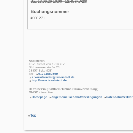
Sa., 13.06.26 10:00 - 12:45 (KW23)
Buchungsnummer
#001271
Anbieter:in
TSV Ristedt von 1926 e.V.
Sörhausenerstraße 23
28857 Syke (DE)
Tel.:
01724582599
2.vorsitzender@tsv-ristedt.de
http://www.tsv-ristedt.de
Betreiber:in (Plattform 'Online-Raumverwaltung')
OMOC
.interactive
Homepage
Allgemeine Geschäftsbedingungen
Datenschutzerklä
Top