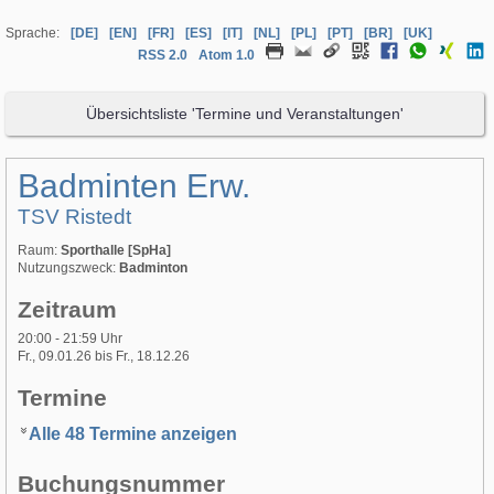
Sprache:
[DE]
[EN]
[FR]
[ES]
[IT]
[NL]
[PL]
[PT]
[BR]
[UK]
RSS 2.0
Atom 1.0
Übersichtsliste 'Termine und Veranstaltungen'
Badminten Erw.
TSV Ristedt
Raum:
Sporthalle [SpHa]
Nutzungszweck:
Badminton
Zeitraum
20:00 - 21:59 Uhr
Fr., 09.01.26 bis Fr., 18.12.26
Termine
Alle 48 Termine anzeigen
Buchungsnummer