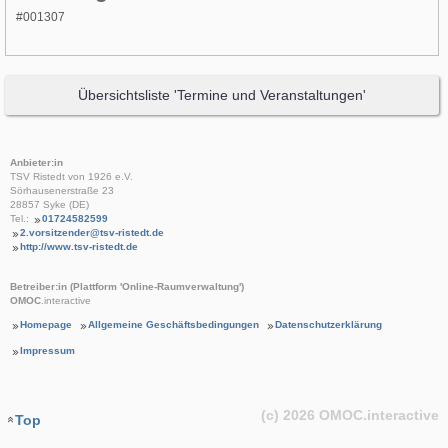
#001307
Übersichtsliste 'Termine und Veranstaltungen'
Anbieter:in
TSV Ristedt von 1926 e.V.
Sörhausenerstraße 23
28857 Syke (DE)
Tel.:
01724582599
2.vorsitzender@tsv-ristedt.de
http://www.tsv-ristedt.de
Betreiber:in (Plattform 'Online-Raumverwaltung')
OMOC
.interactive
Homepage
Allgemeine Geschäftsbedingungen
Datenschutzerklärung
Impressum
(c) 2026
OMOC
.interactive
Top