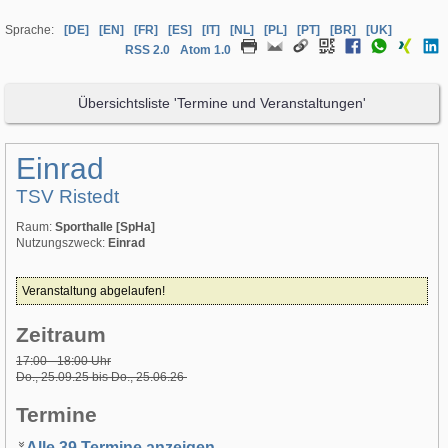
Sprache:
[DE]
[EN]
[FR]
[ES]
[IT]
[NL]
[PL]
[PT]
[BR]
[UK]
RSS 2.0
Atom 1.0
Übersichtsliste 'Termine und Veranstaltungen'
Einrad
TSV Ristedt
Raum:
Sporthalle [SpHa]
Nutzungszweck:
Einrad
Veranstaltung abgelaufen!
Zeitraum
17:00 - 18:00 Uhr
Do., 25.09.25 bis Do., 25.06.26
Termine
Alle 39 Termine anzeigen