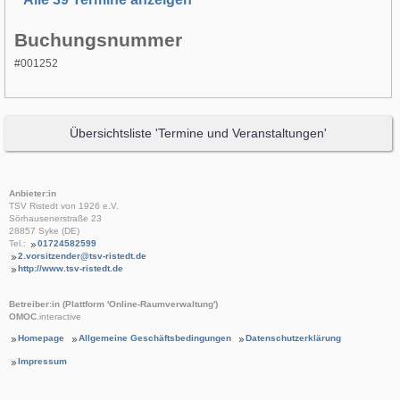
Buchungsnummer
#001252
Übersichtsliste 'Termine und Veranstaltungen'
Anbieter:in
TSV Ristedt von 1926 e.V.
Sörhausenerstraße 23
28857 Syke (DE)
Tel.:
01724582599
2.vorsitzender@tsv-ristedt.de
http://www.tsv-ristedt.de
Betreiber:in (Plattform 'Online-Raumverwaltung')
OMOC
.interactive
Homepage
Allgemeine Geschäftsbedingungen
Datenschutzerklärung
Impressum