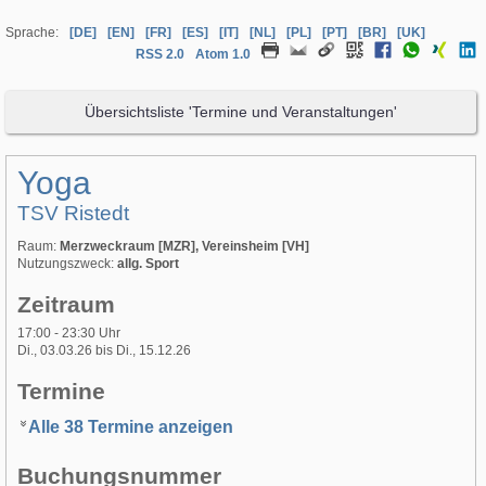
Sprache:
[DE]
[EN]
[FR]
[ES]
[IT]
[NL]
[PL]
[PT]
[BR]
[UK]
RSS 2.0
Atom 1.0
Übersichtsliste 'Termine und Veranstaltungen'
Yoga
TSV Ristedt
Raum:
Merzweckraum [MZR], Vereinsheim [VH]
Nutzungszweck:
allg. Sport
Zeitraum
17:00 - 23:30 Uhr
Di., 03.03.26 bis Di., 15.12.26
Termine
Alle 38 Termine anzeigen
Buchungsnummer