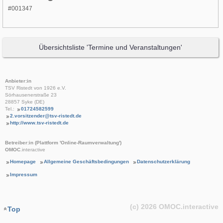
#001347
Übersichtsliste 'Termine und Veranstaltungen'
Anbieter:in
TSV Ristedt von 1926 e.V.
Sörhausenerstraße 23
28857 Syke (DE)
Tel.:
01724582599
2.vorsitzender@tsv-ristedt.de
http://www.tsv-ristedt.de
Betreiber:in (Plattform 'Online-Raumverwaltung')
OMOC
.interactive
Homepage
Allgemeine Geschäftsbedingungen
Datenschutzerklärung
Impressum
(c) 2026
OMOC
.interactive
Top