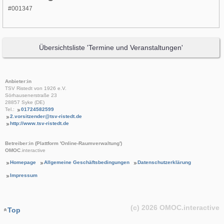
#001347
Übersichtsliste 'Termine und Veranstaltungen'
Anbieter:in
TSV Ristedt von 1926 e.V.
Sörhausenerstraße 23
28857 Syke (DE)
Tel.:
01724582599
2.vorsitzender@tsv-ristedt.de
http://www.tsv-ristedt.de
Betreiber:in (Plattform 'Online-Raumverwaltung')
OMOC
.interactive
Homepage
Allgemeine Geschäftsbedingungen
Datenschutzerklärung
Impressum
(c) 2026
OMOC
.interactive
Top