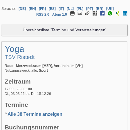
Sprache:
[DE]
[EN]
[FR]
[ES]
[IT]
[NL]
[PL]
[PT]
[BR]
[UK]
RSS 2.0
Atom 1.0
Übersichtsliste 'Termine und Veranstaltungen'
Yoga
TSV Ristedt
Raum:
Merzweckraum [MZR], Vereinsheim [VH]
Nutzungszweck:
allg. Sport
Zeitraum
17:00 - 23:30 Uhr
Di., 03.03.26 bis Di., 15.12.26
Termine
Alle 38 Termine anzeigen
Buchungsnummer