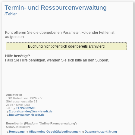
Termin- und Ressourcenverwaltung
/­Fehler
Kontrollieren Sie die übergebenen Parameter. Folgender Fehler ist
aufgetreten:
Buchung nicht öffentlich oder bereits archiviert!
Hilfe benötigt?
Falls Sie Hilfe benötigen, wenden Sie sich bitte an den Support.
Anbieter:in
TSV Ristedt von 1926 e.V.
Sörhausenerstraße 23
28857 Syke (DE)
Tel.:
01724582599
2.vorsitzender@tsv-ristedt.de
http://www.tsv-ristedt.de
Betreiber:in (Plattform 'Online-Raumverwaltung')
OMOC
.interactive
Homepage
Allgemeine Geschäftsbedingungen
Datenschutzerklärung