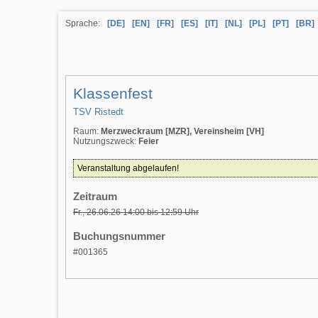
Sprache:
[DE]
[EN]
[FR]
[ES]
[IT]
[NL]
[PL]
[PT]
[BR]
Klassenfest
TSV Ristedt
Raum:
Merzweckraum [MZR], Vereinsheim [VH]
Nutzungszweck:
Feier
Veranstaltung abgelaufen!
Zeitraum
Fr., 26.06.26
14:00 bis 12:59 Uhr
Buchungsnummer
#001365