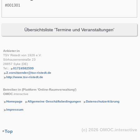
#001301
Übersichtsliste 'Termine und Veranstaltungen'
Anbieter:in
TSV Ristedt von 1926 e.V.
Sörhausenerstraße 23
28857 Syke (DE)
Tel.:
01724582599
2.vorsitzender@tsv-ristedt.de
http://www.tsv-ristedt.de
Betreiber:in (Plattform 'Online-Raumverwaltung')
OMOC
.interactive
Homepage
Allgemeine Geschäftsbedingungen
Datenschutzerklärung
Impressum
(c) 2026
OMOC
.interactive
Top