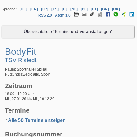
Sprache:
[DE]
[EN]
[FR]
[ES]
[IT]
[NL]
[PL]
[PT]
[BR]
[UK]
RSS 2.0
Atom 1.0
Übersichtsliste 'Termine und Veranstaltungen'
BodyFit
TSV Ristedt
Raum:
Sporthalle [SpHa]
Nutzungszweck:
allg. Sport
Zeitraum
18:00 - 19:00 Uhr
Mi., 07.01.26 bis Mi., 16.12.26
Termine
Alle 50 Termine anzeigen
Buchungsnummer