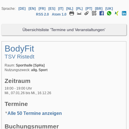
Sprache:
[DE]
[EN]
[FR]
[ES]
[IT]
[NL]
[PL]
[PT]
[BR]
[UK]
RSS 2.0
Atom 1.0
Übersichtsliste 'Termine und Veranstaltungen'
BodyFit
TSV Ristedt
Raum:
Sporthalle [SpHa]
Nutzungszweck:
allg. Sport
Zeitraum
18:00 - 19:00 Uhr
Mi., 07.01.26 bis Mi., 16.12.26
Termine
Alle 50 Termine anzeigen
Buchungsnummer