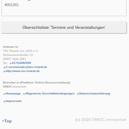
#001301
Übersichtsliste 'Termine und Veranstaltungen'
Anbieter:in
TSV Ristedt von 1926 e.V.
Sörhausenerstraße 23
28857 Syke (DE)
Tel.:
01724582599
2.vorsitzender@tsv-ristedt.de
http://www.tsv-ristedt.de
Betreiber:in (Plattform 'Online-Raumverwaltung')
OMOC
.interactive
Homepage
Allgemeine Geschäftsbedingungen
Datenschutzerklärung
Impressum
(c) 2026
OMOC
.interactive
Top