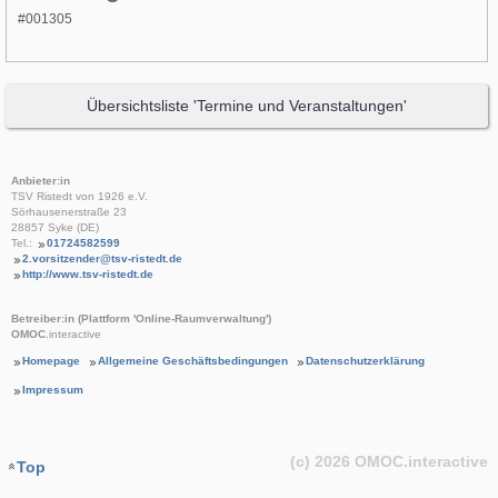
#001305
Übersichtsliste 'Termine und Veranstaltungen'
Anbieter:in
TSV Ristedt von 1926 e.V.
Sörhausenerstraße 23
28857 Syke (DE)
Tel.:
01724582599
2.vorsitzender@tsv-ristedt.de
http://www.tsv-ristedt.de
Betreiber:in (Plattform 'Online-Raumverwaltung')
OMOC
.interactive
Homepage
Allgemeine Geschäftsbedingungen
Datenschutzerklärung
Impressum
(c) 2026
OMOC
.interactive
Top