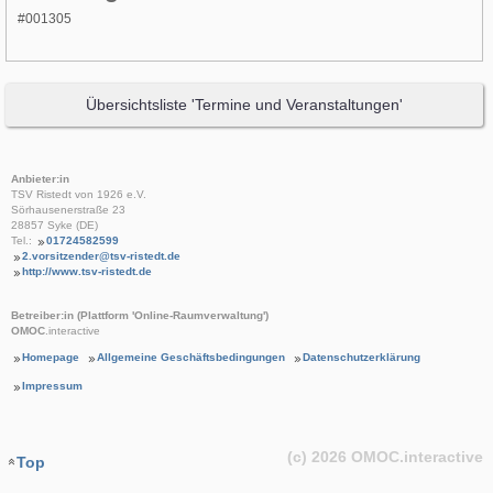
#001305
Übersichtsliste 'Termine und Veranstaltungen'
Anbieter:in
TSV Ristedt von 1926 e.V.
Sörhausenerstraße 23
28857 Syke (DE)
Tel.:
01724582599
2.vorsitzender@tsv-ristedt.de
http://www.tsv-ristedt.de
Betreiber:in (Plattform 'Online-Raumverwaltung')
OMOC
.interactive
Homepage
Allgemeine Geschäftsbedingungen
Datenschutzerklärung
Impressum
(c) 2026
OMOC
.interactive
Top