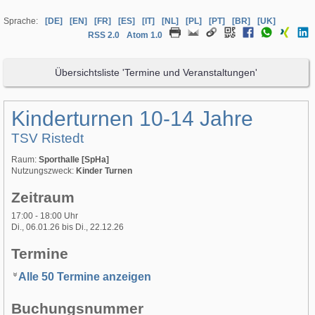
Sprache:
[DE]
[EN]
[FR]
[ES]
[IT]
[NL]
[PL]
[PT]
[BR]
[UK]
RSS 2.0
Atom 1.0
Übersichtsliste 'Termine und Veranstaltungen'
Kinderturnen 10-14 Jahre
TSV Ristedt
Raum:
Sporthalle [SpHa]
Nutzungszweck:
Kinder Turnen
Zeitraum
17:00 - 18:00 Uhr
Di., 06.01.26 bis Di., 22.12.26
Termine
Alle 50 Termine anzeigen
Buchungsnummer