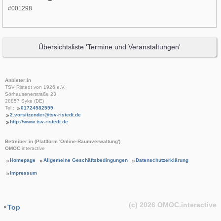
#001298
Übersichtsliste 'Termine und Veranstaltungen'
Anbieter:in
TSV Ristedt von 1926 e.V.
Sörhausenerstraße 23
28857 Syke (DE)
Tel.:
01724582599
2.vorsitzender@tsv-ristedt.de
http://www.tsv-ristedt.de
Betreiber:in (Plattform 'Online-Raumverwaltung')
OMOC
.interactive
Homepage
Allgemeine Geschäftsbedingungen
Datenschutzerklärung
Impressum
(c) 2026
OMOC
.interactive
Top