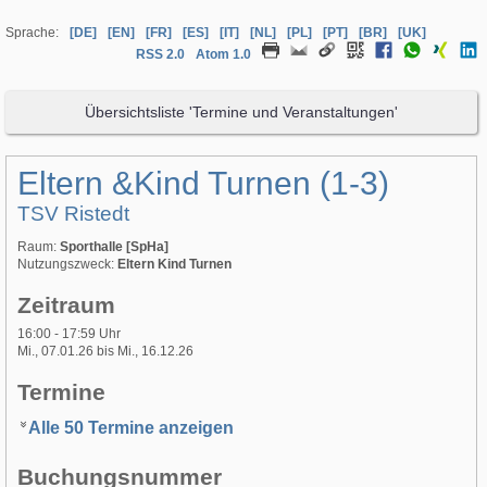
Sprache:
[DE]
[EN]
[FR]
[ES]
[IT]
[NL]
[PL]
[PT]
[BR]
[UK]
RSS 2.0
Atom 1.0
Übersichtsliste 'Termine und Veranstaltungen'
Eltern &Kind Turnen (1-3)
TSV Ristedt
Raum:
Sporthalle [SpHa]
Nutzungszweck:
Eltern Kind Turnen
Zeitraum
16:00 - 17:59 Uhr
Mi., 07.01.26 bis Mi., 16.12.26
Termine
Alle 50 Termine anzeigen
Buchungsnummer