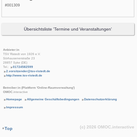
#001309
Übersichtsliste 'Termine und Veranstaltungen'
Anbieter:in
TSV Ristedt von 1926 e.V.
Sörhausenerstraße 23
28857 Syke (DE)
Tel.:
01724582599
2.vorsitzender@tsv-ristedt.de
http://www.tsv-ristedt.de
Betreiber:in (Plattform 'Online-Raumverwaltung')
OMOC
.interactive
Homepage
Allgemeine Geschäftsbedingungen
Datenschutzerklärung
Impressum
(c) 2026
OMOC
.interactive
Top