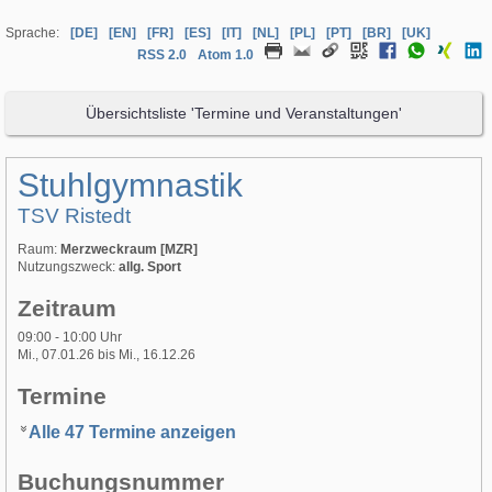
Sprache:
[DE]
[EN]
[FR]
[ES]
[IT]
[NL]
[PL]
[PT]
[BR]
[UK]
RSS 2.0
Atom 1.0
Übersichtsliste 'Termine und Veranstaltungen'
Stuhlgymnastik
TSV Ristedt
Raum:
Merzweckraum [MZR]
Nutzungszweck:
allg. Sport
Zeitraum
09:00 - 10:00 Uhr
Mi., 07.01.26 bis Mi., 16.12.26
Termine
Alle 47 Termine anzeigen
Buchungsnummer