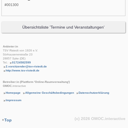
#001300
Übersichtsliste 'Termine und Veranstaltungen'
Anbieter:in
TSV Ristedt von 1926 e.V.
Sörhausenerstraße 23
28857 Syke (DE)
Tel.:
01724582599
2.vorsitzender@tsv-ristedt.de
http://www.tsv-ristedt.de
Betreiber:in (Plattform 'Online-Raumverwaltung')
OMOC
.interactive
Homepage
Allgemeine Geschäftsbedingungen
Datenschutzerklärung
Impressum
(c) 2026
OMOC
.interactive
Top