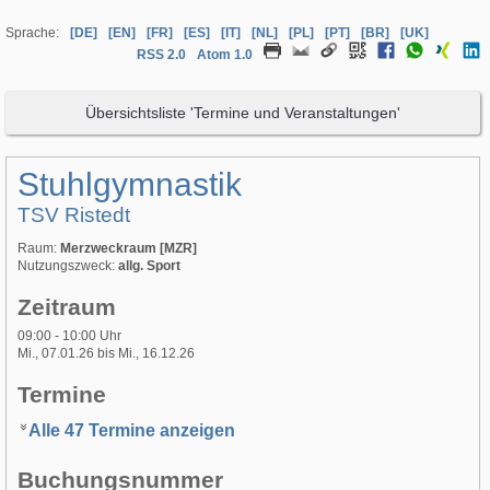
Sprache:
[DE]
[EN]
[FR]
[ES]
[IT]
[NL]
[PL]
[PT]
[BR]
[UK]
RSS 2.0
Atom 1.0
Übersichtsliste 'Termine und Veranstaltungen'
Stuhlgymnastik
TSV Ristedt
Raum:
Merzweckraum [MZR]
Nutzungszweck:
allg. Sport
Zeitraum
09:00 - 10:00 Uhr
Mi., 07.01.26 bis Mi., 16.12.26
Termine
Alle 47 Termine anzeigen
Buchungsnummer