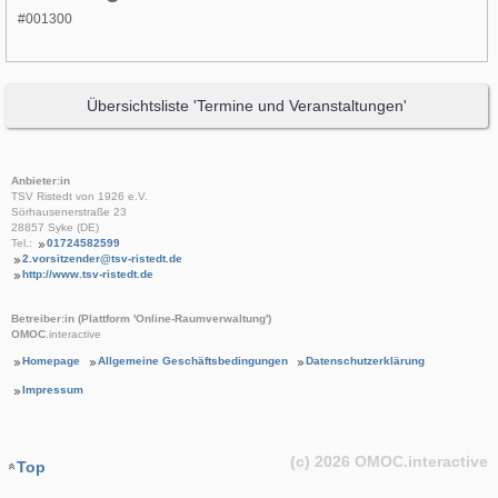
#001300
Übersichtsliste 'Termine und Veranstaltungen'
Anbieter:in
TSV Ristedt von 1926 e.V.
Sörhausenerstraße 23
28857 Syke (DE)
Tel.:
01724582599
2.vorsitzender@tsv-ristedt.de
http://www.tsv-ristedt.de
Betreiber:in (Plattform 'Online-Raumverwaltung')
OMOC
.interactive
Homepage
Allgemeine Geschäftsbedingungen
Datenschutzerklärung
Impressum
(c) 2026
OMOC
.interactive
Top