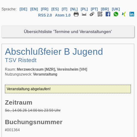
Sprache:
[DE]
[EN]
[FR]
[ES]
[IT]
[NL]
[PL]
[PT]
[BR]
[UK]
RSS 2.0
Atom 1.0
Übersichtsliste 'Termine und Veranstaltungen'
Abschlußfeier B Jugend
TSV Ristedt
Raum:
Merzweckraum [MZR], Vereinsheim [VH]
Nutzungszweck:
Veranstaltung
Veranstaltung abgelaufen!
Zeitraum
So., 14.06.26
14:00 bis 23:59 Uhr
Buchungsnummer
#001364