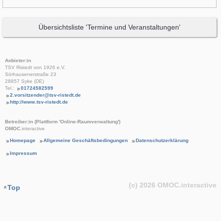
Übersichtsliste 'Termine und Veranstaltungen'
Anbieter:in
TSV Ristedt von 1926 e.V.
Sörhausenerstraße 23
28857 Syke (DE)
Tel.:
01724582599
2.vorsitzender@tsv-ristedt.de
http://www.tsv-ristedt.de
Betreiber:in (Plattform 'Online-Raumverwaltung')
OMOC
.interactive
Homepage
Allgemeine Geschäftsbedingungen
Datenschutzerklärung
Impressum
(c) 2026
OMOC
.interactive
Top