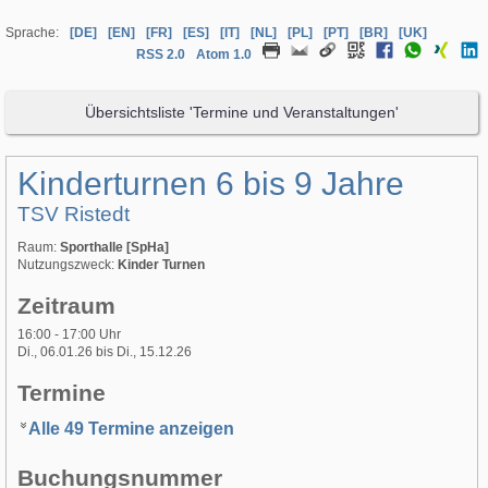
Sprache:
[DE]
[EN]
[FR]
[ES]
[IT]
[NL]
[PL]
[PT]
[BR]
[UK]
RSS 2.0
Atom 1.0
Übersichtsliste 'Termine und Veranstaltungen'
Kinderturnen 6 bis 9 Jahre
TSV Ristedt
Raum:
Sporthalle [SpHa]
Nutzungszweck:
Kinder Turnen
Zeitraum
16:00 - 17:00 Uhr
Di., 06.01.26 bis Di., 15.12.26
Termine
Alle 49 Termine anzeigen
Buchungsnummer