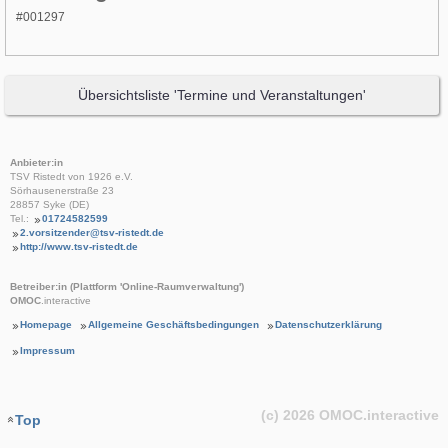
#001297
Übersichtsliste 'Termine und Veranstaltungen'
Anbieter:in
TSV Ristedt von 1926 e.V.
Sörhausenerstraße 23
28857 Syke (DE)
Tel.:
01724582599
2.vorsitzender@tsv-ristedt.de
http://www.tsv-ristedt.de
Betreiber:in (Plattform 'Online-Raumverwaltung')
OMOC
.interactive
Homepage
Allgemeine Geschäftsbedingungen
Datenschutzerklärung
Impressum
(c) 2026
OMOC
.interactive
Top