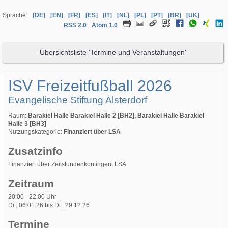
Sprache:
[DE]
[EN]
[FR]
[ES]
[IT]
[NL]
[PL]
[PT]
[BR]
[UK]
RSS 2.0
Atom 1.0
Übersichtsliste 'Termine und Veranstaltungen'
ISV Freizeitfußball 2026
Evangelische Stiftung Alsterdorf
Raum:
Barakiel Halle Barakiel Halle 2 [BH2], Barakiel Halle Barakiel
Halle 3 [BH3]
Nutzungskategorie:
Finanziert über LSA
Zusatzinfo
Finanziert über Zeitstundenkontingent LSA
Zeitraum
20:00 - 22:00 Uhr
Di., 06.01.26 bis Di., 29.12.26
Termine