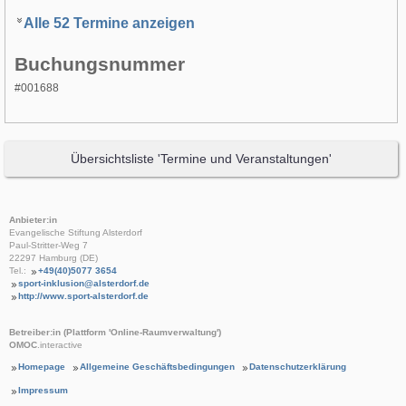
Alle 52 Termine anzeigen
Buchungsnummer
#001688
Übersichtsliste 'Termine und Veranstaltungen'
Anbieter:in
Evangelische Stiftung Alsterdorf
Paul-Stritter-Weg 7
22297 Hamburg (DE)
Tel.:
+49(40)5077 3654
sport-inklusion@alsterdorf.de
http://www.sport-alsterdorf.de
Betreiber:in (Plattform 'Online-Raumverwaltung')
OMOC
.interactive
Homepage
Allgemeine Geschäftsbedingungen
Datenschutzerklärung
Impressum