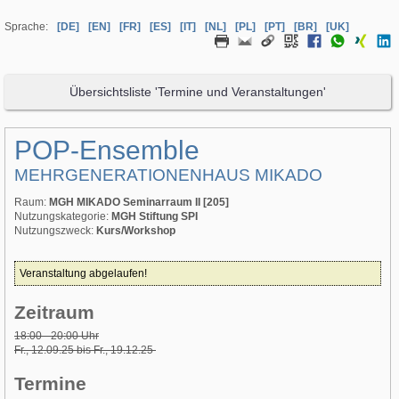
Sprache:
[DE]
[EN]
[FR]
[ES]
[IT]
[NL]
[PL]
[PT]
[BR]
[UK]
Übersichtsliste 'Termine und Veranstaltungen'
POP-Ensemble
MEHRGENERATIONENHAUS MIKADO
Raum:
MGH MIKADO Seminarraum II [205]
Nutzungskategorie:
MGH Stiftung SPI
Nutzungszweck:
Kurs/Workshop
Veranstaltung abgelaufen!
Zeitraum
18:00 - 20:00 Uhr
Fr., 12.09.25 bis Fr., 19.12.25
Termine