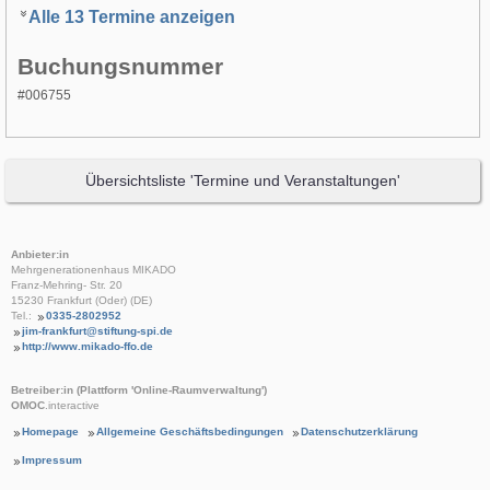
Alle 13 Termine anzeigen
Buchungsnummer
#006755
Übersichtsliste 'Termine und Veranstaltungen'
Anbieter:in
Mehrgenerationenhaus MIKADO
Franz-Mehring- Str. 20
15230 Frankfurt (Oder) (DE)
Tel.:
0335-2802952
jim-frankfurt@stiftung-spi.de
http://www.mikado-ffo.de
Betreiber:in (Plattform 'Online-Raumverwaltung')
OMOC
.interactive
Homepage
Allgemeine Geschäftsbedingungen
Datenschutzerklärung
Impressum