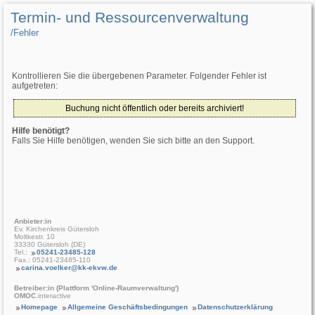
Termin- und Ressourcenverwaltung
/­Fehler
Kontrollieren Sie die übergebenen Parameter. Folgender Fehler ist
aufgetreten:
Buchung nicht öffentlich oder bereits archiviert!
Hilfe benötigt?
Falls Sie Hilfe benötigen, wenden Sie sich bitte an den Support.
Anbieter:in
Ev. Kirchenkreis Gütersloh
Moltkestr. 10
33330 Gütersloh (DE)
Tel.:
05241-23485-128
Fax.: 05241-23485-110
carina.voelker@kk-ekvw.de
Betreiber:in (Plattform 'Online-Raumverwaltung')
OMOC
.interactive
Homepage
Allgemeine Geschäftsbedingungen
Datenschutzerklärung