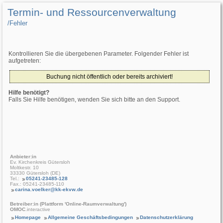
Termin- und Ressourcenverwaltung
/­Fehler
Kontrollieren Sie die übergebenen Parameter. Folgender Fehler ist
aufgetreten:
Buchung nicht öffentlich oder bereits archiviert!
Hilfe benötigt?
Falls Sie Hilfe benötigen, wenden Sie sich bitte an den Support.
Anbieter:in
Ev. Kirchenkreis Gütersloh
Moltkestr. 10
33330 Gütersloh (DE)
Tel.:
05241-23485-128
Fax.: 05241-23485-110
carina.voelker@kk-ekvw.de
Betreiber:in (Plattform 'Online-Raumverwaltung')
OMOC
.interactive
Homepage
Allgemeine Geschäftsbedingungen
Datenschutzerklärung