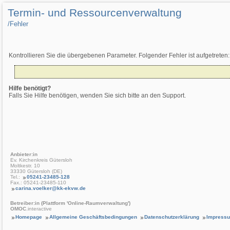
Termin- und Ressourcenverwaltung
/­Fehler
Kontrollieren Sie die übergebenen Parameter. Folgender Fehler ist aufgetreten:
Hilfe benötigt?
Falls Sie Hilfe benötigen, wenden Sie sich bitte an den Support.
Anbieter:in
Ev. Kirchenkreis Gütersloh
Moltkestr. 10
33330 Gütersloh (DE)
Tel.:
05241-23485-128
Fax.: 05241-23485-110
carina.voelker@kk-ekvw.de
Betreiber:in (Plattform 'Online-Raumverwaltung')
OMOC
.interactive
Homepage
Allgemeine Geschäftsbedingungen
Datenschutzerklärung
Impress