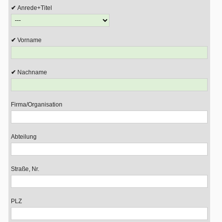
Anrede+Titel
Vorname
Nachname
Firma/Organisation
Abteilung
Straße, Nr.
PLZ