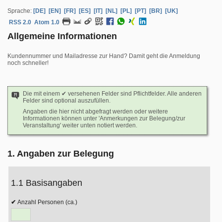
Sprache:
[DE]
[EN]
[FR]
[ES]
[IT]
[NL]
[PL]
[PT]
[BR]
[UK]
RSS 2.0
Atom 1.0
Allgemeine Informationen
Kundennummer und Mailadresse zur Hand? Damit geht die Anmeldung
noch schneller!
Die mit einem ✔ versehenen Felder sind Pflichtfelder. Alle anderen
Felder sind optional auszufüllen.
Angaben die hier nicht abgefragt werden oder weitere
Informationen können unter 'Anmerkungen zur Belegung/zur
Veranstaltung' weiter unten notiert werden.
1. Angaben zur Belegung
1.1 Basisangaben
Anzahl Personen (ca.)