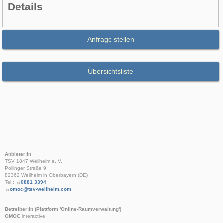
Details
Anfrage stellen
Übersichtsliste
Anbieter:in
TSV 1847 Weilheim e. V.
Pollinger Straße 9
82362 Weilheim in Oberbayern (DE)
Tel.:
0881 3394
omoc@tsv-weilheim.com
Betreiber:in (Plattform 'Online-Raumverwaltung')
OMOC
.interactive