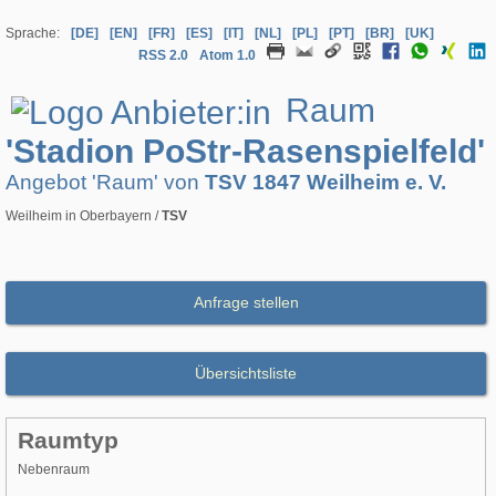
Sprache:
[DE]
[EN]
[FR]
[ES]
[IT]
[NL]
[PL]
[PT]
[BR]
[UK]
RSS 2.0
Atom 1.0
Raum
'Stadion PoStr-Rasenspielfeld'
Angebot 'Raum' von
TSV 1847 Weilheim e. V.
Weilheim in Oberbayern /
TSV
Anfrage stellen
Übersichtsliste
Raumtyp
Nebenraum