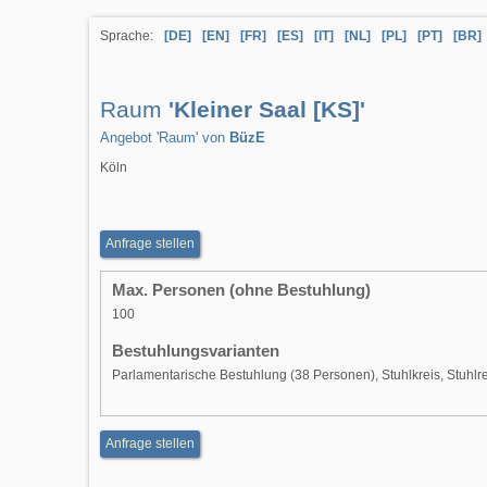
Sprache:
[DE]
[EN]
[FR]
[ES]
[IT]
[NL]
[PL]
[PT]
[BR]
Raum
'Kleiner Saal [KS]'
Angebot 'Raum' von
BüzE
Köln
Anfrage stellen
Max. Personen (ohne Bestuhlung)
100
Bestuhlungsvarianten
Parlamentarische Bestuhlung (38 Personen), Stuhlkreis, Stuhlr
Anfrage stellen