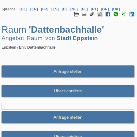
Sprache:
[DE]
[EN]
[FR]
[ES]
[IT]
[NL]
[PL]
[PT]
[BR]
[UK]
Raum
'Dattenbachhalle'
Angebot 'Raum' von
Stadt Eppstein
Eppstein /
Ehl / Dattenbachhalle
Anfrage stellen
Übersichtsliste
Anfrage stellen
Übersichtsliste