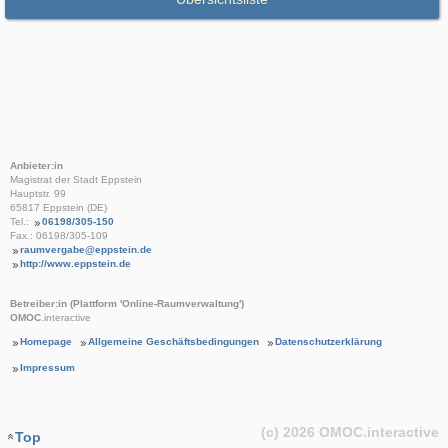
Anbieter:in
Magistrat der Stadt Eppstein
Hauptstr. 99
65817 Eppstein (DE)
Tel.:
06198/305-150
Fax.: 06198/305-109
raumvergabe@eppstein.de
http://www.eppstein.de
Betreiber:in (Plattform 'Online-Raumverwaltung')
OMOC
.interactive
Homepage
Allgemeine Geschäftsbedingungen
Datenschutzerklärung
Impressum
(c) 2026
OMOC
.interactive
Top