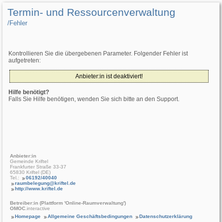
Termin- und Ressourcenverwaltung
/­Fehler
Kontrollieren Sie die übergebenen Parameter. Folgender Fehler ist
aufgetreten:
Anbieter:in ist deaktiviert!
Hilfe benötigt?
Falls Sie Hilfe benötigen, wenden Sie sich bitte an den Support.
Anbieter:in
Gemeinde Kriftel
Frankfurter Straße 33-37
65830 Kriftel (DE)
Tel.:
06192/40040
raumbelegung@kriftel.de
http://www.kriftel.de
Betreiber:in (Plattform 'Online-Raumverwaltung')
OMOC
.interactive
Homepage
Allgemeine Geschäftsbedingungen
Datenschutzerklärung