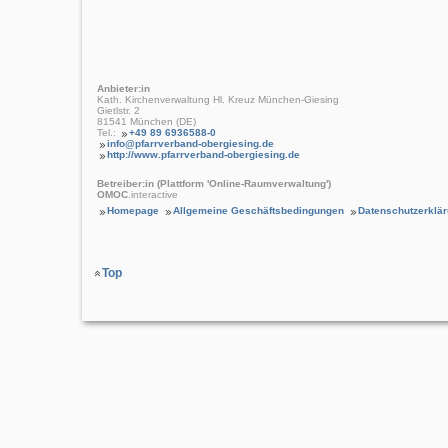
Anbieter:in
Kath. Kirchenverwaltung Hl. Kreuz München-Giesing
Gietlstr. 2
81541 München (DE)
Tel.:
+49 89 6936588-0
info@pfarrverband-obergiesing.de
http://www.pfarrverband-obergiesing.de
Betreiber:in (Plattform 'Online-Raumverwaltung')
OMOC
.interactive
Homepage
Allgemeine Geschäftsbedingungen
Datenschutzerklä
Top