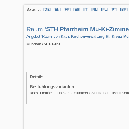
Sprache:
[DE]
[EN]
[FR]
[ES]
[IT]
[NL]
[PL]
[PT]
[BR]
Raum
'STH Pfarrheim Mu-Ki-Zimme
Angebot 'Raum' von
Kath. Kirchenverwaltung Hl. Kreuz M
München /
St. Helena
Details
Bestuhlungsvarianten
Block, Freifläche, Halbkreis, Stuhlkreis, Stuhlreihen, Tischinsel