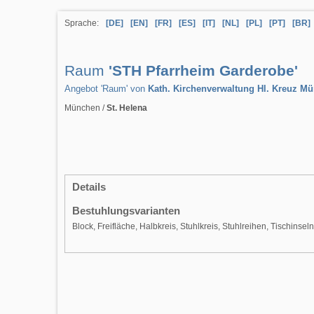
Sprache:
[DE]
[EN]
[FR]
[ES]
[IT]
[NL]
[PL]
[PT]
[BR]
Raum
'STH Pfarrheim Garderobe'
Angebot 'Raum' von
Kath. Kirchenverwaltung Hl. Kreuz M
München /
St. Helena
Details
Bestuhlungsvarianten
Block, Freifläche, Halbkreis, Stuhlkreis, Stuhlreihen, Tischinsel