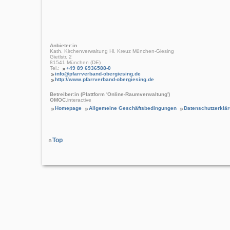
Anbieter:in
Kath. Kirchenverwaltung Hl. Kreuz München-Giesing
Gietlstr. 2
81541 München (DE)
Tel.:
+49 89 6936588-0
info@pfarrverband-obergiesing.de
http://www.pfarrverband-obergiesing.de
Betreiber:in (Plattform 'Online-Raumverwaltung')
OMOC
.interactive
Homepage
Allgemeine Geschäftsbedingungen
Datenschutzerklä
Top