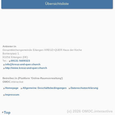
Übersichtsliste
Anbieter:in
Gesamtkirchengemeinde Erlangen KREUZ+QUER Haus der Kirche
Bohlenplatz 1
91054 Erlangen (DE)
Tel.:
09131 9409323
info@kreuz-und-quer.church
http://www.kreuz-und-quer.church
Betreiber:in (Plattform 'Online-Raumverwaltung')
OMOC
.interactive
Homepage
Allgemeine Geschäftsbedingungen
Datenschutzerklärung
Impressum
(c) 2026
OMOC
.interactive
Top