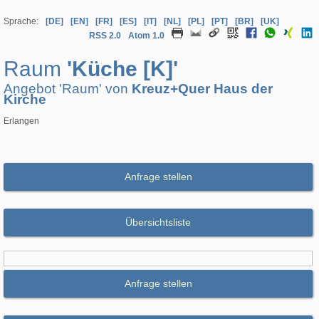
Sprache:
[DE]
[EN]
[FR]
[ES]
[IT]
[NL]
[PL]
[PT]
[BR]
[UK]
RSS 2.0
Atom 1.0
Raum
'Küche [K]'
Angebot 'Raum' von
Kreuz+Quer Haus der
Kirche
Erlangen
Anfrage stellen
Übersichtsliste
Anfrage stellen