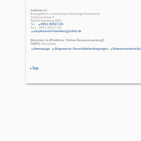
Anbieter:in
Evangelisch-Lutherisches Kirchengemeindeamt
Stephansplatz 5
96049 Bamberg (DE)
Tel.:
0951.95517-55
Fax.: 0951.95517-22
stephanshof.bamberg@elkb.de
Betreiber:in (Plattform 'Online-Raumverwaltung')
OMOC
.interactive
Homepage
Allgemeine Geschäftsbedingungen
Datenschutzerklä
Top