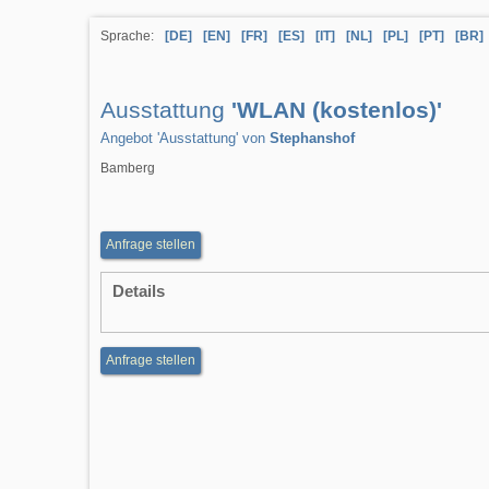
Sprache:
[DE]
[EN]
[FR]
[ES]
[IT]
[NL]
[PL]
[PT]
[BR]
Ausstattung
'WLAN (kostenlos)'
Angebot 'Ausstattung' von
Stephanshof
Bamberg
Anfrage stellen
Details
Anfrage stellen